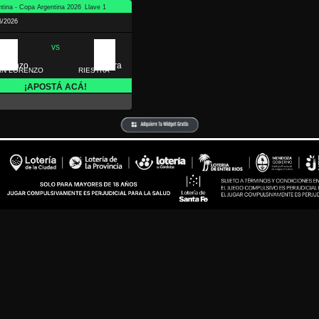
ntina - Copa Argentina 2026
Llave 1
6/2026
vs
AN LORENZO
RIESTRA
¡APOSTÁ ACÁ!