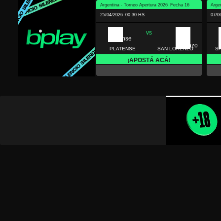
Argentina - Torneo Apertura 2026
Fecha 16
Arge
25/04/2026
00:30 HS
07/0
vs
PLATENSE
SAN LORENZO
S
¡APOSTÁ ACÁ!