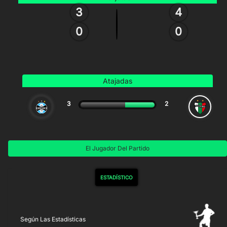
3
4
0
0
Atajadas
3
2
El Jugador Del Partido
ESTADÍSTICO
Según Las Estadísticas