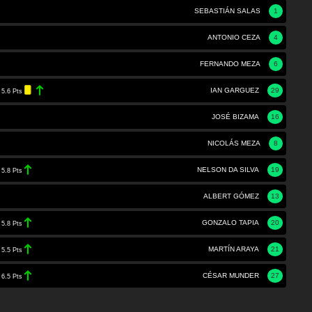
SEBASTIÁN SALAS
1
ANTONIO CEZA
4
FERNANDO MEZA
6
IAN GARGUEZ
29
5.6 Pts
JOSÉ BIZAMA
16
NICOLÁS MEZA
8
NELSON DA SILVA
19
5.8 Pts
ALBERT GÓMEZ
13
GONZALO TAPIA
20
5.8 Pts
MARTÍN ARAYA
21
5.5 Pts
CÉSAR MUNDER
27
6.5 Pts