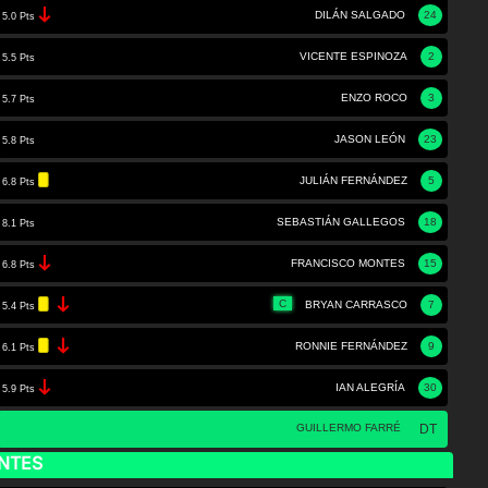
DILÁN SALGADO
24
5.0 Pts
VICENTE ESPINOZA
2
5.5 Pts
ENZO ROCO
3
5.7 Pts
JASON LEÓN
23
5.8 Pts
JULIÁN FERNÁNDEZ
5
6.8 Pts
SEBASTIÁN GALLEGOS
18
8.1 Pts
FRANCISCO MONTES
15
6.8 Pts
C
BRYAN CARRASCO
7
5.4 Pts
RONNIE FERNÁNDEZ
9
6.1 Pts
IAN ALEGRÍA
30
5.9 Pts
GUILLERMO FARRÉ
DT
NTES