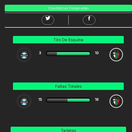
Estadísticas Destacadas
Tiro De Esquina
3
10
Faltas Totales
15
16
Tarjetas