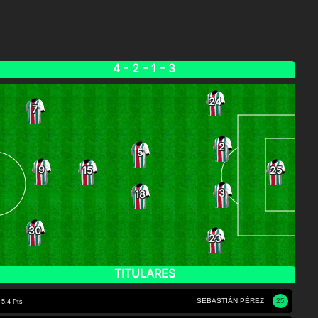
4 - 2 - 1 - 3
24
7
2
5
9
15
25
3
18
30
23
TITULARES
SEBASTIÁN PÉREZ
25
5.4 Pts