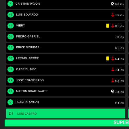
7
CRISTIAN PAVÓN
8.6 Pts
43
LUIS EDUARDO
7.5 Pts
44
VIERY
8.1 Pts
54
PEDRO GABRIEL
7.0 Pts
19
ERICK NORIEGA
8.1 Pts
33
LEONEL PÉREZ
6.4 Pts
37
GABRIEL MEC
7.4 Pts
99
JOSÉ ENAMORADO
6.2 Pts
22
MARTIN BRAITHWAITE
7.8 Pts
9
FRANCIS AMUZU
6.4 Pts
DT
LUÍS CASTRO
SUPLE