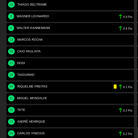
24
THIAGO BELTRAME
3
WAGNER LEONARDO
6.9 Pts
4
WALTER KANNEMANN
6.4 Pts
14
MARCOS ROCHA
38
CAIO PAULISTA
17
DODI
39
TIAGUINHO
65
RIQUELME FREITAS
6.1 Pts
11
MIGUEL MONSALVE
21
TETE
6.2 Pts
77
ANDRÉ HENRIQUE
95
CARLOS VINICIUS
6.2 Pts