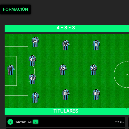
FORMACIÓN
4 - 3 - 3
54
37
9
44
33
22
1
43
19
99
7
TITULARES
1
WEVERTON
C
7.2 Pts