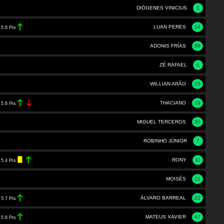
DIÓGENES VINICIUS
1
LUAN PERES
14
5.6 Pts
ADONIS FRÍAS
98
ZÉ RAFAEL
6
WILLIAN ARÃO
15
THACIANO
16
5.8 Pts
MIGUEL TERCEROS
30
ROBINHO JÚNIOR
7
RONY
11
5.4 Pts
MOISÉS
21
ÁLVARO BARREAL
22
5.7 Pts
MATEUS XAVIER
47
5.6 Pts