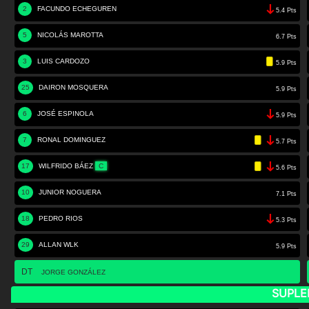
2
FACUNDO ECHEGUREN
5.4 Pts
5
NICOLÁS MAROTTA
6.7 Pts
3
LUIS CARDOZO
5.9 Pts
25
DAIRON MOSQUERA
5.9 Pts
6
JOSÉ ESPINOLA
5.9 Pts
7
RONAL DOMINGUEZ
5.7 Pts
17
WILFRIDO BÁEZ
C
5.6 Pts
10
JUNIOR NOGUERA
7.1 Pts
18
PEDRO RIOS
5.3 Pts
29
ALLAN WLK
5.9 Pts
DT
JORGE GONZÁLEZ
SUPLE