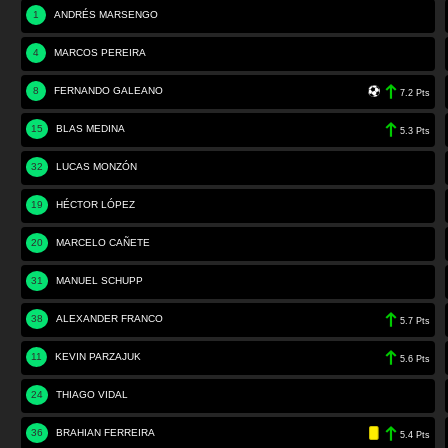
1
ANDRÉS MARSENGO
4
MARCOS PEREIRA
8
FERNANDO GALEANO
7.2 Pts
15
BLAS MEDINA
5.3 Pts
32
LUCAS MONZÓN
19
HÉCTOR LÓPEZ
20
MARCELO CAÑETE
31
MANUEL SCHUPP
38
ALEXANDER FRANCO
5.7 Pts
11
KEVIN PARZAJUK
5.6 Pts
24
THIAGO VIDAL
36
BRAHIAN FERREIRA
5.4 Pts