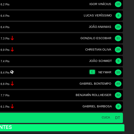
IGOR VINÍCIUS
18
6.2 Pts
LUCAS VERÍSSIMO
4
6.4 Pts
JOÃO ANANIAS
26
6.4 Pts
GONZALO ESCOBAR
31
7.3 Pts
CHRISTIAN OLIVA
28
6.9 Pts
JOÃO SCHMIDT
5
7.4 Pts
C
NEYMAR
10
8.4 Pts
GABRIEL BONTEMPO
49
6.8 Pts
BENJAMÍN ROLLHEISER
32
7.7 Pts
GABRIEL BARBOSA
9
6.1 Pts
CUCA
DT
NTES