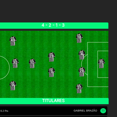
4 - 2 - 1 - 3
18
49
4
28
32
10
77
26
5
9
31
TITULARES
GABRIEL BRAZÃO
77
6.2 Pts