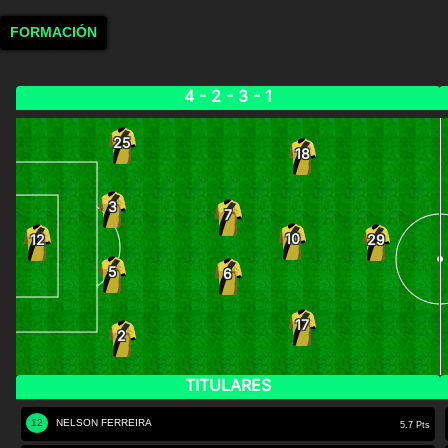
FORMACIÓN
4 - 2 - 3 - 1
25
18
3
7
10
12
29
5
6
17
2
TITULARES
12
NELSON FERREIRA
5.7 Pts