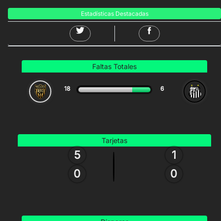
Estadísticas Destacadas
Faltas Totales
18
6
Tarjetas
5
1
0
0