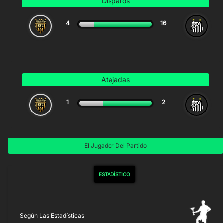
Disparos
4
16
Atajadas
1
2
El Jugador Del Partido
ESTADÍSTICO
Según Las Estadísticas