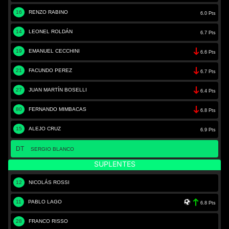
16
RENZO RABINO
6.0 Pts
14
LEONEL ROLDÁN
6.7 Pts
19
EMANUEL CECCHINI
6.6 Pts
21
FACUNDO PEREZ
6.7 Pts
27
JUAN MARTÍN BOSELLI
6.4 Pts
80
FERNANDO MIMBACAS
6.8 Pts
15
ALEJO CRUZ
6.9 Pts
DT
SERGIO BLANCO
SUPLENTES
12
NICOLÁS ROSSI
11
PABLO LAGO
6.8 Pts
28
FRANCO RISSO