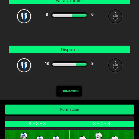
Faltas Totales
8
6
Disparos
18
8
FORMACIÓN
Formación
4 - 3 - 3
3 - 4 - 3
16
2