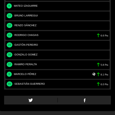
8
MATEO IZAGUIRRE
10
BRUNO LARREGUI
20
RENZO SÁNCHEZ
22
RODRIGO CHAGAS
6.6 Pts
26
GASTÓN PEREIRO
30
GONZALO GOMEZ
37
RAMIRO PERALTA
5.8 Pts
9
MARCELO PÉREZ
8.1 Pts
90
SEBASTIÁN GUERRERO
6.0 Pts