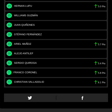
15
HERNAN LUPU
5.0 Pts
25
WILLIAMS GUZMÁN
40
JUAN QUIÑONES
16
STÉFANO FERNÁNDEZ
23
ARIEL MUÑOZ
5.7 Pts
29
ALEJO ANTILEF
32
SERGIO QUIROGA
5.4 Pts
7
FRANCO CORONEL
5.8 Pts
77
CHRISTIAN VALLADOLID
6.1 Pts