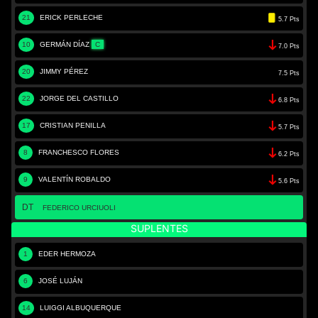
21
ERICK PERLECHE
5.7 Pts
10
GERMÁN DÍAZ
C
7.0 Pts
20
JIMMY PÉREZ
7.5 Pts
22
JORGE DEL CASTILLO
6.8 Pts
17
CRISTIAN PENILLA
5.7 Pts
8
FRANCHESCO FLORES
6.2 Pts
9
VALENTÍN ROBALDO
5.6 Pts
DT
FEDERICO URCIUOLI
SUPLENTES
1
EDER HERMOZA
6
JOSÉ LUJÁN
14
LUIGGI ALBUQUERQUE