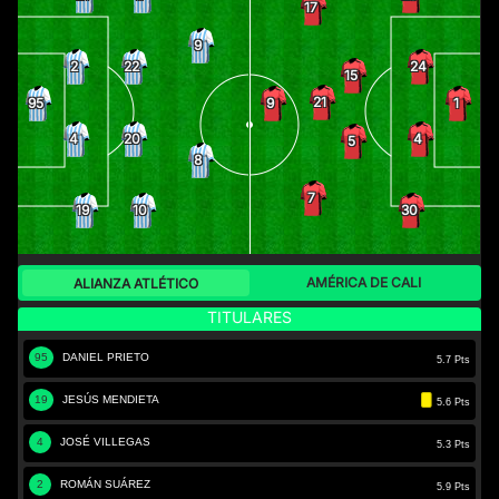
17
9
2
22
24
15
21
95
9
1
4
20
4
5
8
7
19
10
30
AMÉRICA DE CALI
ALIANZA ATLÉTICO
TITULARES
95
DANIEL PRIETO
5.7 Pts
19
JESÚS MENDIETA
5.6 Pts
4
JOSÉ VILLEGAS
5.3 Pts
2
ROMÁN SUÁREZ
5.9 Pts