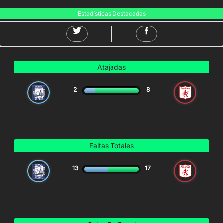
Estadísticas Destacadas
Atajadas
2
8
Faltas Totales
13
17