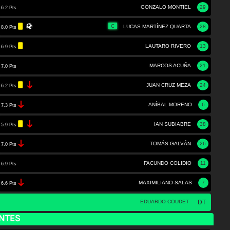
GONZALO MONTIEL
29
6.2 Pts
C
LUCAS MARTÍNEZ QUARTA
28
8.0 Pts
LAUTARO RIVERO
13
6.9 Pts
MARCOS ACUÑA
21
7.0 Pts
JUAN CRUZ MEZA
24
6.2 Pts
ANÍBAL MORENO
6
7.3 Pts
IAN SUBIABRE
38
5.9 Pts
TOMÁS GALVÁN
26
7.0 Pts
FACUNDO COLIDIO
11
6.9 Pts
MAXIMILIANO SALAS
7
6.6 Pts
EDUARDO COUDET
DT
NTES