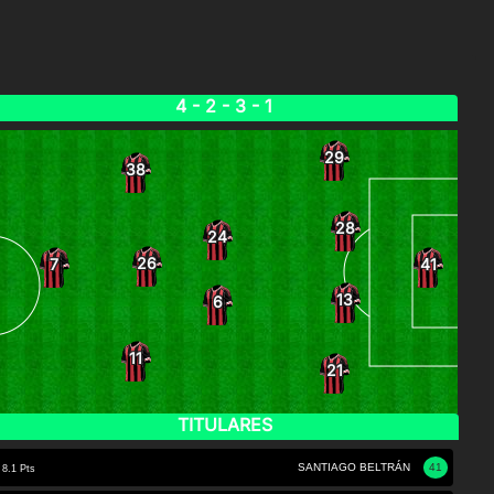
4 - 2 - 3 - 1
29
38
28
24
26
7
41
13
6
11
21
TITULARES
SANTIAGO BELTRÁN
41
8.1 Pts