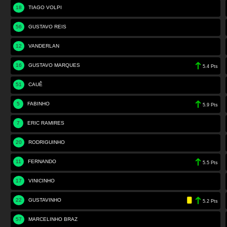
18
TIAGO VOLPI
56
GUSTAVO REIS
12
VANDERLAN
16
GUSTAVO MARQUES
5.4 Pts
51
CAUÊ
5
FABINHO
5.9 Pts
7
ERIC RAMIRES
20
RODRIGUINHO
11
FERNANDO
5.5 Pts
17
VINICINHO
22
GUSTAVINHO
5.2 Pts
57
MARCELINHO BRAZ