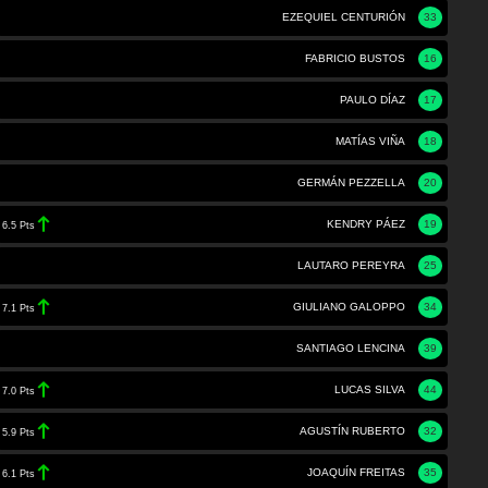
EZEQUIEL CENTURIÓN
33
FABRICIO BUSTOS
16
PAULO DÍAZ
17
MATÍAS VIÑA
18
GERMÁN PEZZELLA
20
KENDRY PÁEZ
19
6.5 Pts
LAUTARO PEREYRA
25
GIULIANO GALOPPO
34
7.1 Pts
SANTIAGO LENCINA
39
LUCAS SILVA
44
7.0 Pts
AGUSTÍN RUBERTO
32
5.9 Pts
JOAQUÍN FREITAS
35
6.1 Pts