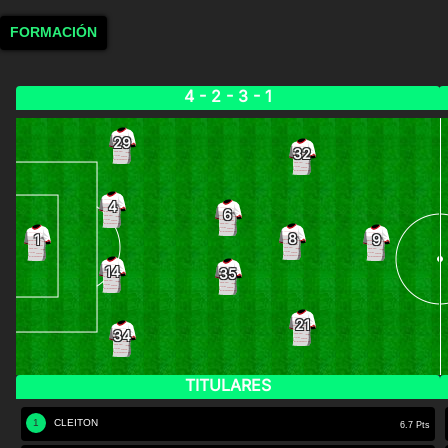
FORMACIÓN
4 - 2 - 3 - 1
29
32
4
6
8
1
9
14
35
21
34
TITULARES
1
CLEITON
6.7 Pts