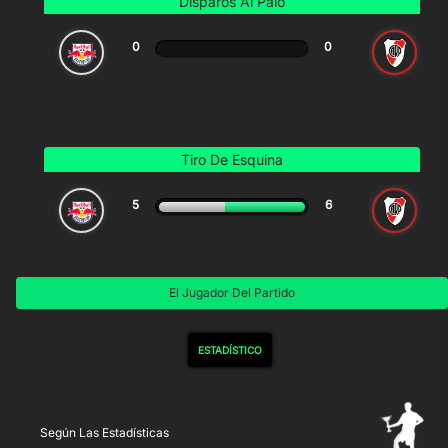
Disparos Al Palo
0
0
Tiro De Esquina
5
6
El Jugador Del Partido
ESTADÍSTICO
Según Las Estadísticas