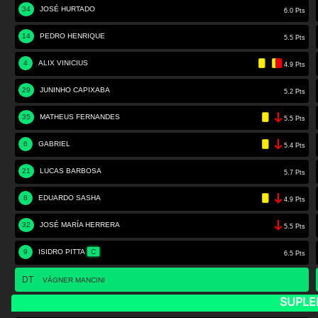
34
JOSÉ HURTADO
6.0 Pts
14
PEDRO HENRIQUE
5.5 Pts
4
ALIX VINICIUS
4.9 Pts
29
JUNINHO CAPIXABA
5.2 Pts
35
MATHEUS FERNANDES
5.5 Pts
6
GABRIEL
5.4 Pts
21
LUCAS BARBOSA
5.7 Pts
8
EDUARDO SASHA
4.9 Pts
32
JOSÉ MARÍA HERRERA
5.5 Pts
9
ISIDRO PITTA
C
6.5 Pts
DT
VÁGNER MANCINI
SUPLE