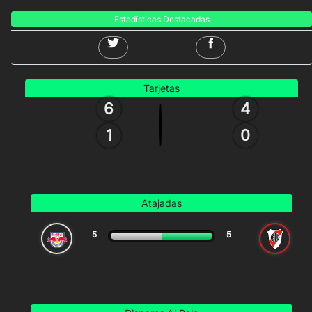
Estadísticas Destacadas
Tarjetas
6
4
1
0
Atajadas
5
5