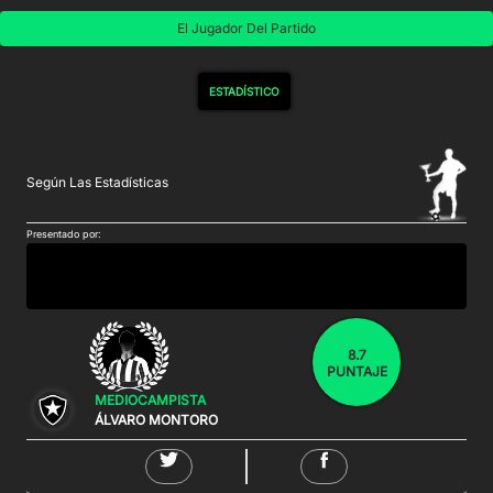
El Jugador Del Partido
ESTADÍSTICO
Según Las Estadísticas
Presentado por:
8.7
PUNTAJE
MEDIOCAMPISTA
ÁLVARO MONTORO