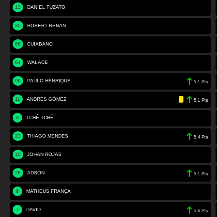
13
DANIEL FUZATO
30
ROBERT RENAN
66
CUIABANO
64
WALACE
96
PAULO HENRIQUE
5.1 Pts
11
ANDRES GÓMEZ
5.1 Pts
3
TCHÊ TCHÊ
23
THIAGO MENDES
5.4 Pts
10
JOHAN ROJAS
28
ADSON
5.1 Pts
9
MATHEUS FRANÇA
7
DAVID
5.6 Pts