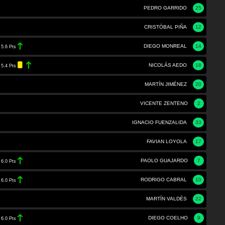
PEDRO GARRIDO
25
CRISTÓBAL PIÑA
12
DIEGO MONREAL
14
5.6 Pts
NICOLÁS AEDO
18
5.4 Pts
MARTÍN JIMÉNEZ
20
VICENTE ZENTENO
2
IGNACIO FUENZALIDA
33
FAVIAN LOYOLA
17
PAOLO GUAJARDO
7
6.0 Pts
RODRIGO CABRAL
10
6.0 Pts
MARTÍN VALDÉS
22
DIEGO COELHO
9
6.0 Pts