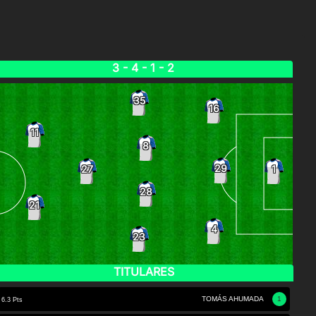
3 - 4 - 1 - 2
35
16
11
8
29
27
1
28
21
4
23
TITULARES
TOMÁS AHUMADA
1
6.3 Pts