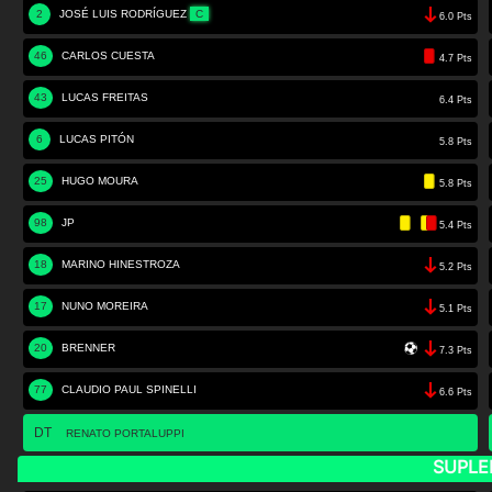
2
JOSÉ LUIS RODRÍGUEZ
C
6.0 Pts
46
CARLOS CUESTA
4.7 Pts
43
LUCAS FREITAS
6.4 Pts
6
LUCAS PITÓN
5.8 Pts
25
HUGO MOURA
5.8 Pts
98
JP
5.4 Pts
18
MARINO HINESTROZA
5.2 Pts
17
NUNO MOREIRA
5.1 Pts
20
BRENNER
7.3 Pts
77
CLAUDIO PAUL SPINELLI
6.6 Pts
DT
RENATO PORTALUPPI
SUPLE