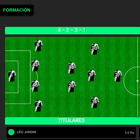
FORMACIÓN
4 - 2 - 3 - 1
6
20
43
98
17
1
77
46
25
18
2
TITULARES
1
LÉO JARDIM
5.0 Pts