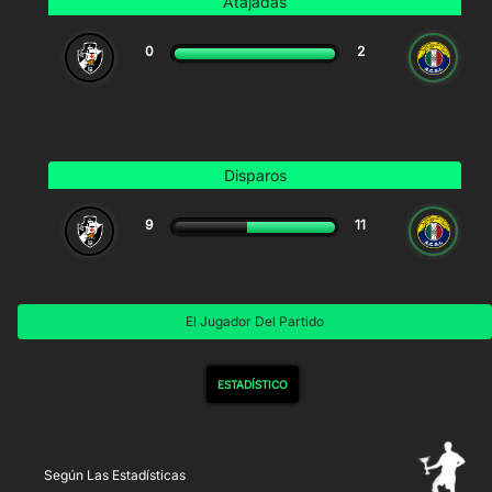
Atajadas
0
2
Disparos
9
11
El Jugador Del Partido
ESTADÍSTICO
Según Las Estadísticas