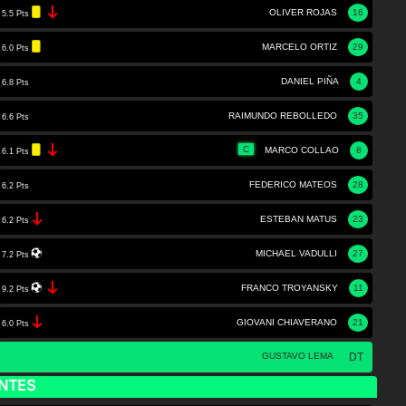
OLIVER ROJAS
16
5.5 Pts
MARCELO ORTIZ
29
6.0 Pts
DANIEL PIÑA
4
6.8 Pts
RAIMUNDO REBOLLEDO
35
6.6 Pts
C
MARCO COLLAO
8
6.1 Pts
FEDERICO MATEOS
28
6.2 Pts
ESTEBAN MATUS
23
6.2 Pts
MICHAEL VADULLI
27
7.2 Pts
FRANCO TROYANSKY
11
9.2 Pts
GIOVANI CHIAVERANO
21
6.0 Pts
GUSTAVO LEMA
DT
NTES