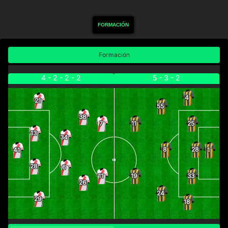
FORMACIÓN
Formación
4 - 2 - 2 - 2
5 - 3 - 2
4
21
55
38
25
7
11
13
34
28
8
41
1
28
6
33
11
19
26
24
29
18