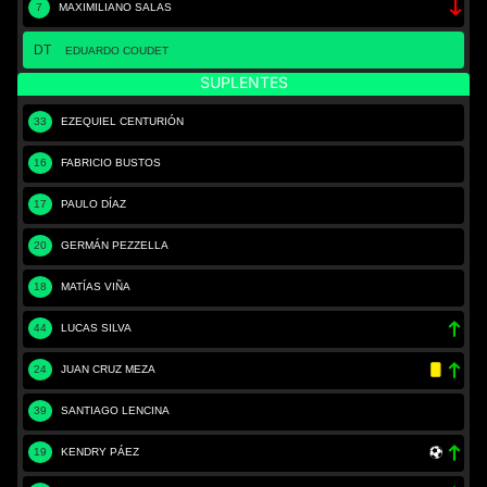
7
MAXIMILIANO SALAS
DT
EDUARDO COUDET
SUPLENTES
33
EZEQUIEL CENTURIÓN
16
FABRICIO BUSTOS
17
PAULO DÍAZ
20
GERMÁN PEZZELLA
18
MATÍAS VIÑA
44
LUCAS SILVA
24
JUAN CRUZ MEZA
39
SANTIAGO LENCINA
19
KENDRY PÁEZ