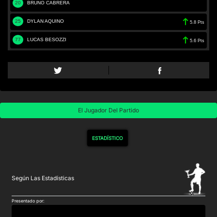
20
BRUNO CABRERA
25
DYLAN AQUINO
5.8 Pts
77
LUCAS BESOZZI
5.6 Pts
El Jugador Del Partido
ESTADÍSTICO
Según Las Estadísticas
Presentado por: