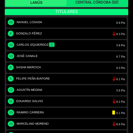
CENTRAL CÓRDOBA (SE)
LANÚS
TITULARES
26
NAHUEL LOSADA
6.9 Pts
4
GONZALO PÉREZ
6.3 Pts
24
CARLOS IZQUIERDOZ
C
5.8 Pts
13
JOSÉ CANALE
6.7 Pts
6
SASHA MARCICH
6.3 Pts
5
FELIPE PEÑA BIAFORE
6.1 Pts
17
AGUSTÍN MEDINA
5.6 Pts
11
EDUARDO SALVIO
6.2 Pts
23
RAMIRO CARRERA
6.1 Pts
10
MARCELINO MORENO
6.6 Pts