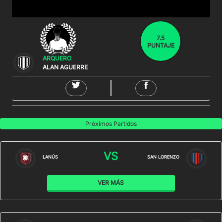
7.5
PUNTAJE
ARQUERO
ALAN AGUERRE
Próximos Partidos
VS
LANÚS
SAN LORENZO
VER MÁS