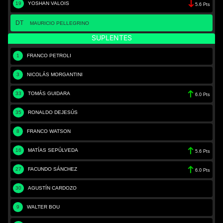
19
YOSHAN VALOIS
5.6 Pts
DT
MAURICIO PELLEGRINO
SUPLENTES
1
FRANCO PETROLI
3
NICOLÁS MORGANTINI
33
TOMÁS GUIDARA
6.0 Pts
35
RONALDO DEJESÚS
8
FRANCO WATSON
16
MATÍAS SEPÚLVEDA
5.6 Pts
27
FACUNDO SÁNCHEZ
6.0 Pts
30
AGUSTÍN CARDOZO
9
WALTER BOU