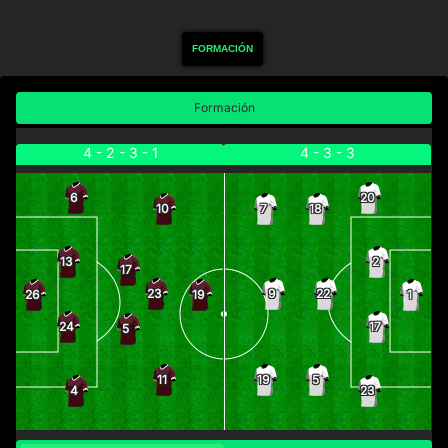
FORMACIÓN
Formación
4 - 2 - 3 - 1
4 - 3 - 3
6
20
10
7
18
13
2
17
23
9
22
26
19
1
24
17
5
11
19
5
4
23