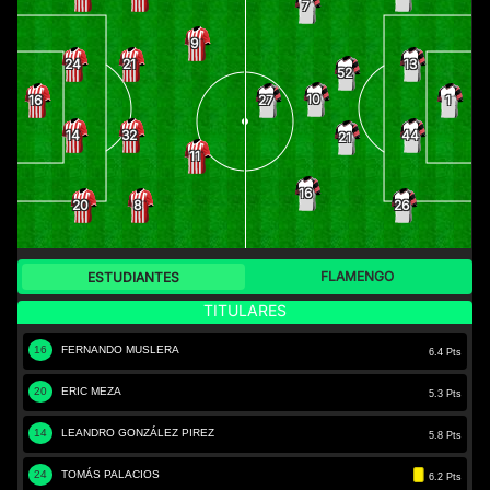
7
9
24
21
13
52
10
16
27
1
14
32
44
21
11
16
20
8
26
FLAMENGO
ESTUDIANTES
TITULARES
16
FERNANDO MUSLERA
6.4 Pts
20
ERIC MEZA
5.3 Pts
14
LEANDRO GONZÁLEZ PIREZ
5.8 Pts
24
TOMÁS PALACIOS
6.2 Pts