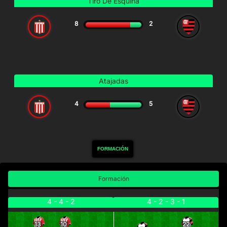
Tiro De Esquina
8
2
Atajadas
4
5
FORMACIÓN
Formación
4 - 4 - 2
4 - 2 - 3 - 1
13
10
22