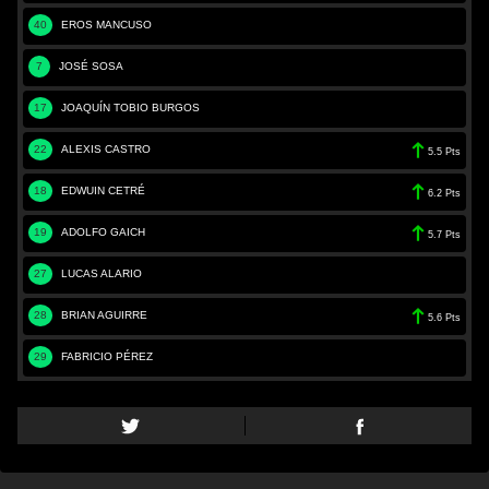
40
EROS MANCUSO
7
JOSÉ SOSA
17
JOAQUÍN TOBIO BURGOS
22
ALEXIS CASTRO
5.5 Pts
18
EDWUIN CETRÉ
6.2 Pts
19
ADOLFO GAICH
5.7 Pts
27
LUCAS ALARIO
28
BRIAN AGUIRRE
5.6 Pts
29
FABRICIO PÉREZ