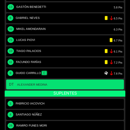
13
GASTÓN BENEDETTI
5.8 Pts
8
GABRIEL NEVES
6.5 Pts
32
MIKEL AMONDARAIN
6.3 Pts
21
LUCAS PIOVI
6.7 Pts
10
TIAGO PALACIOS
6.1 Pts
11
FACUNDO FARÍAS
7.2 Pts
9
GUIDO CARRILLO
C
7.6 Pts
DT
ALEXANDER MEDINA
SUPLENTES
1
FABRICIO IACOVICH
4
SANTIAGO NÚÑEZ
26
RAMIRO FUNES MORI