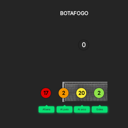
BOTAFOGO
0
17
2
20
2
Afuera
Al palo
Al arco
Goles