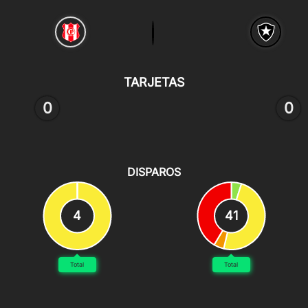
TARJETAS
0
0
DISPAROS
4
41
Total
Total