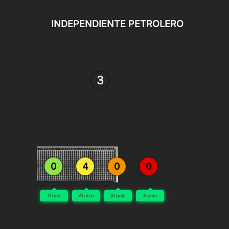
INDEPENDIENTE PETROLERO
3
0
4
0
0
Goles
Al arco
Al palo
Afuera