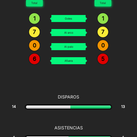
Total
Total
1
1
Goles
7
7
Al arco
0
0
Al palo
6
5
Afuera
DISPAROS
14
13
ASISTENCIAS