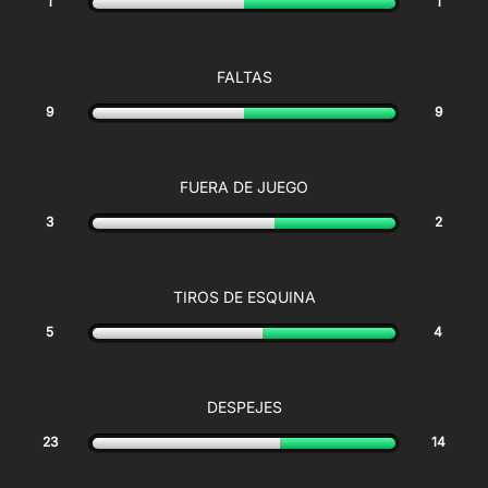
1
1
FALTAS
9
9
FUERA DE JUEGO
3
2
TIROS DE ESQUINA
5
4
DESPEJES
23
14