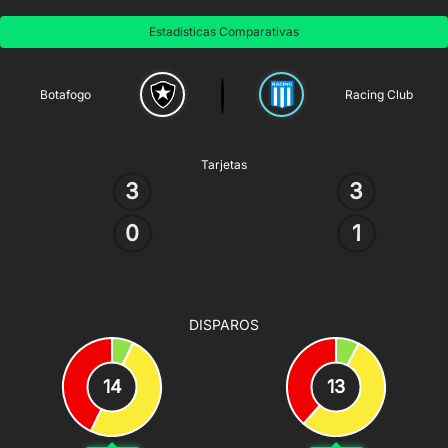
Estadísticas Comparativas
Botafogo
Racing Club
Tarjetas
3
3
0
1
DISPAROS
14
13