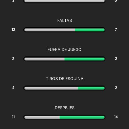
3
0
FALTAS
12
7
FUERA DE JUEGO
2
2
TIROS DE ESQUINA
4
2
DESPEJES
11
14