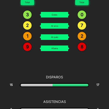
Total
Total
3
0
Goles
2
7
Al arco
1
2
Al palo
9
8
Afuera
DISPAROS
15
17
ASISTENCIAS