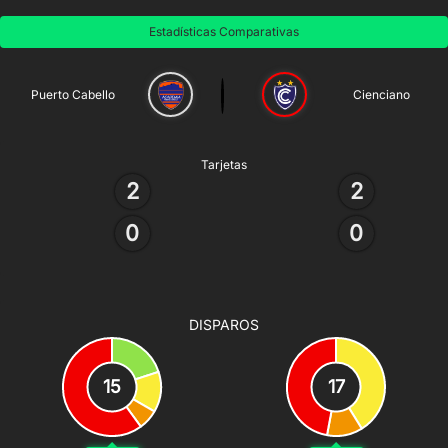
Estadísticas Comparativas
Puerto Cabello
Cienciano
Tarjetas
2
2
0
0
DISPAROS
15
17