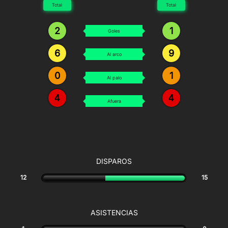
Total
Total
2
1
Goles
6
9
Al arco
0
1
Al palo
4
4
Afuera
DISPAROS
12
15
ASISTENCIAS