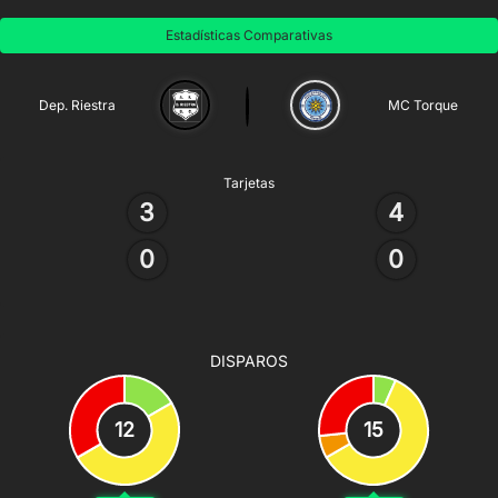
Estadísticas Comparativas
Dep. Riestra
MC Torque
Tarjetas
3
4
0
0
DISPAROS
12
15