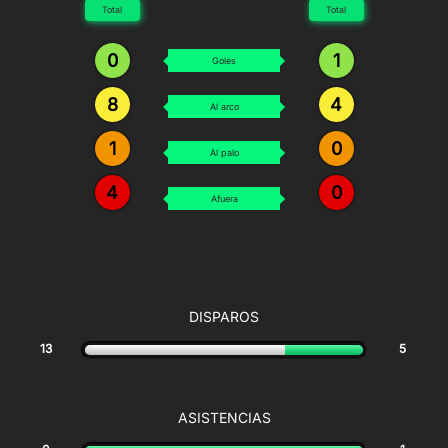
Total
Total
0
1
Goles
8
4
Al arco
1
0
Al palo
4
0
Afuera
DISPAROS
13
5
ASISTENCIAS