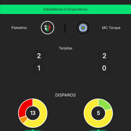
Estadísticas Comparativas
Palestino
MC Torque
Tarjetas
2
2
1
0
DISPAROS
13
5