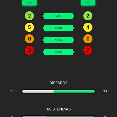
Total
Total
2
2
Goles
5
4
Al arco
0
0
Al palo
3
7
Afuera
DISPAROS
10
13
ASISTENCIAS