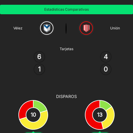
Estadísticas Comparativas
Vélez
Unión
Tarjetas
6
4
1
0
DISPAROS
10
13