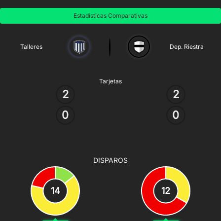
Estadísticas Comparativas
Talleres
Dep. Riestra
Tarjetas
2
2
0
0
DISPAROS
14
12