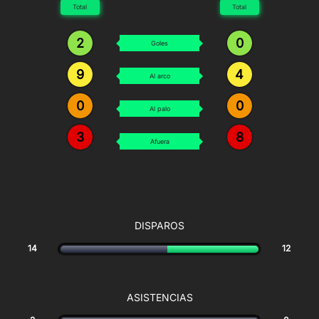
Total
Total
2
0
Goles
9
4
Al arco
0
0
Al palo
3
8
Afuera
DISPAROS
14
12
ASISTENCIAS