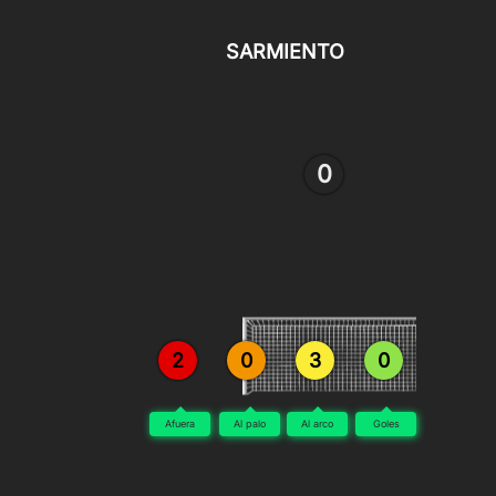
SARMIENTO
0
2
0
3
0
Afuera
Al palo
Al arco
Goles