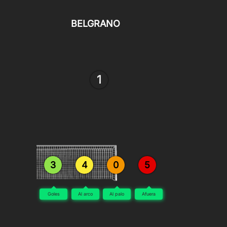
BELGRANO
1
3
4
0
5
Goles
Al arco
Al palo
Afuera