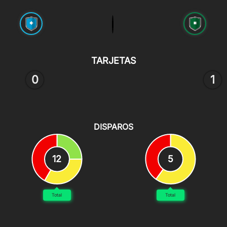
TARJETAS
0
1
DISPAROS
12
5
Total
Total