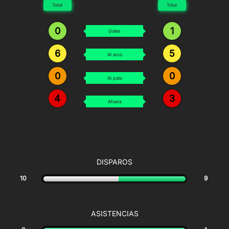
Total
Total
0
1
Goles
6
5
Al arco
0
0
Al palo
4
3
Afuera
DISPAROS
10
9
ASISTENCIAS