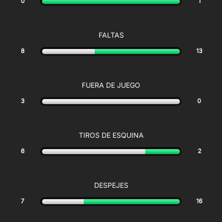
0
1
FALTAS
8
13
FUERA DE JUEGO
3
0
TIROS DE ESQUINA
6
2
DESPEJES
7
16