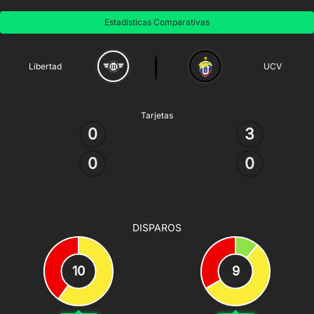
Estadísticas Comparativas
Libertad
UCV
Tarjetas
0
3
0
0
DISPAROS
10
9