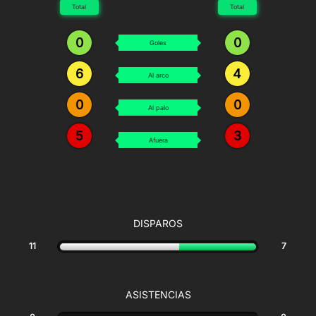
Total
Total
0
0
Goles
6
4
Al arco
0
0
Al palo
5
3
Afuera
DISPAROS
11
7
ASISTENCIAS