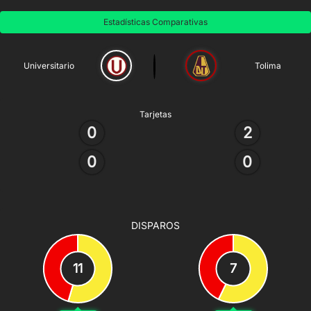
Estadísticas Comparativas
Universitario
Tolima
Tarjetas
0
2
0
0
DISPAROS
11
7