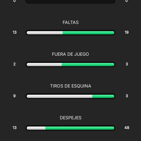
0
0
FALTAS
13
19
FUERA DE JUEGO
2
3
TIROS DE ESQUINA
9
3
DESPEJES
13
48