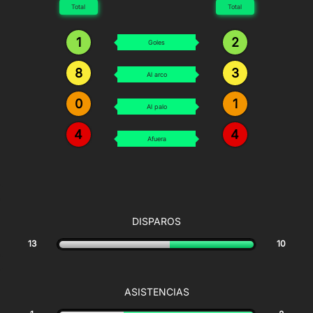
Total
Total
1
2
Goles
8
3
Al arco
0
1
Al palo
4
4
Afuera
DISPAROS
13
10
ASISTENCIAS