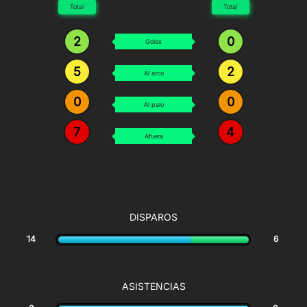
Total
Total
2
0
Goles
5
2
Al arco
0
0
Al palo
7
4
Afuera
DISPAROS
14
6
ASISTENCIAS