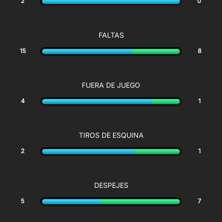
2
0
FALTAS
15
8
FUERA DE JUEGO
4
1
TIROS DE ESQUINA
2
1
DESPEJES
5
7