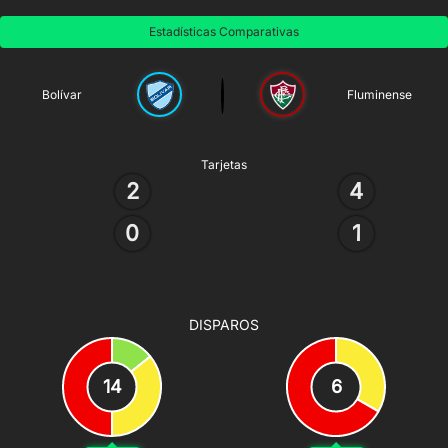
Estadísticas Comparativas
Bolívar
Fluminense
Tarjetas
2
4
0
1
DISPAROS
14
6