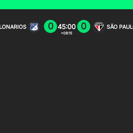
0
0
45:00
LONARIOS
SÃO PAU
+08:15