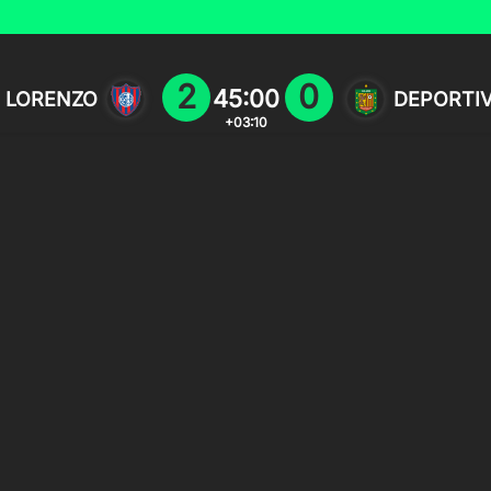
2
0
45:00
 LORENZO
DEPORTI
+03:10