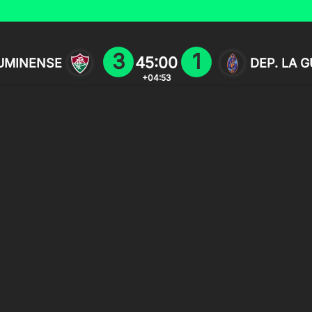
3
1
45:00
UMINENSE
DEP. LA 
+04:53